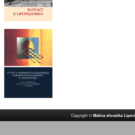
Copyright ©
Matica slovačka Lipov