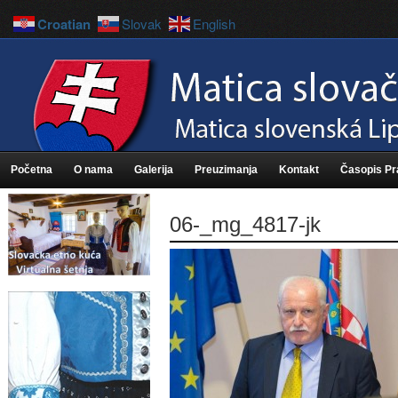
Croatian
Slovak
English
Početna
O nama
Galerija
Preuzimanja
Kontakt
Časopis P
06-_mg_4817-jk