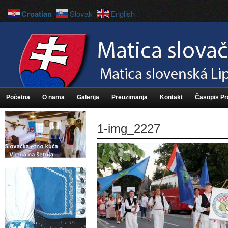
Croatian
Slovak
English
Početna
O nama
Galerija
Preuzimanja
Kontakt
Časopis P
1-img_2227