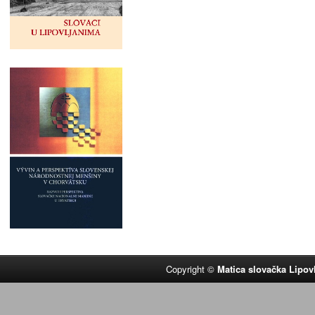
Copyright ©
Matica slovačka Lipov