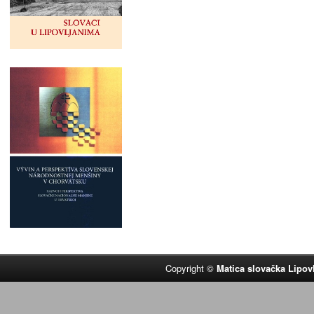
Copyright ©
Matica slovačka Lipov