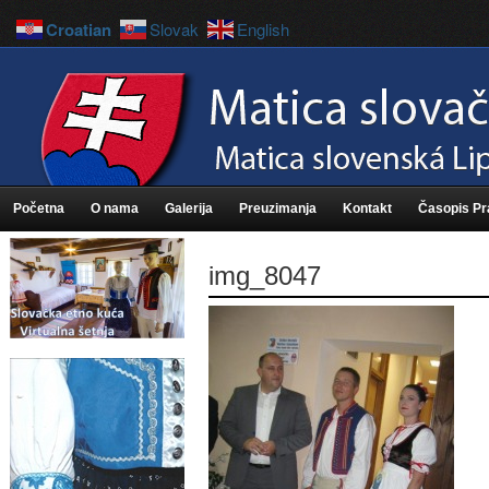
Croatian
Slovak
English
Početna
O nama
Galerija
Preuzimanja
Kontakt
Časopis P
img_8047