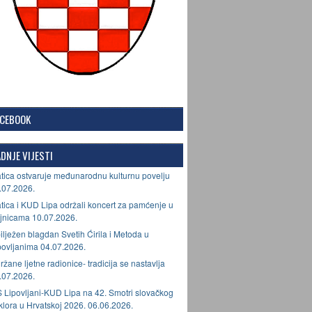
ACEBOOK
DNJE VIJESTI
tica ostvaruje međunarodnu kulturnu povelju
.07.2026.
tica i KUD Lipa održali koncert za pamćenje u
jnicama 10.07.2026.
ilježen blagdan Svetih Ćirila i Metoda u
povljanima 04.07.2026.
ržane ljetne radionice- tradicija se nastavlja
.07.2026.
 Lipovljani-KUD Lipa na 42. Smotri slovačkog
lklora u Hrvatskoj 2026. 06.06.2026.