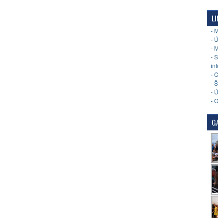
LI
- 
- 
- 
- 
in
- 
- 
- 
- 
GA