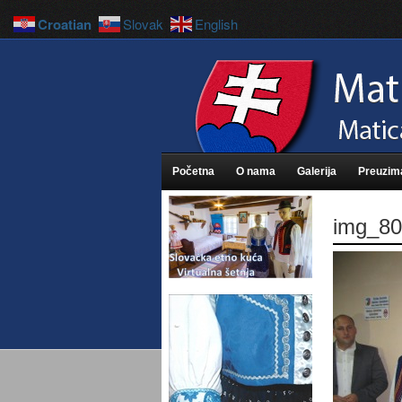
Croatian
Slovak
English
Početna
O nama
Galerija
Preuzim
img_80