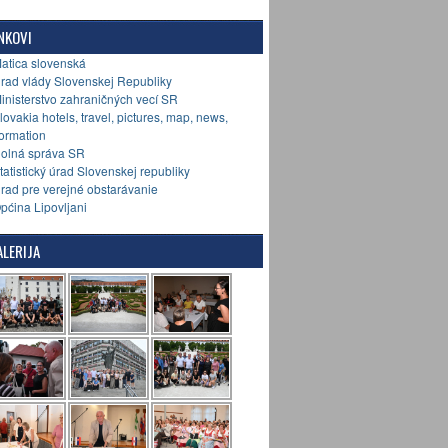
NKOVI
Matica slovenská
Úrad vlády Slovenskej Republiky
Ministerstvo zahraničných vecí SR
Slovakia hotels, travel, pictures, map, news,
formation
Colná správa SR
Štatistický úrad Slovenskej republiky
Úrad pre verejné obstarávanie
Općina Lipovljani
LERIJA