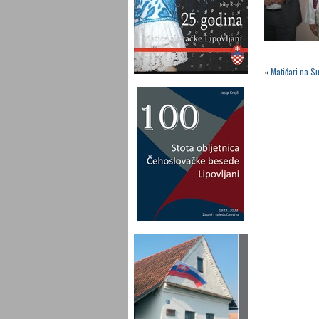
«
Matičari na Su