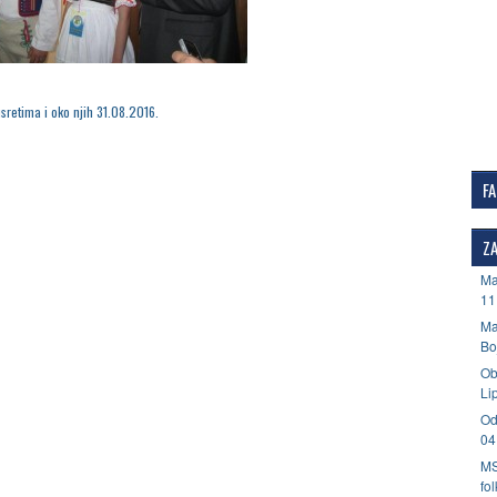
sretima i oko njih 31.08.2016.
F
ZA
Ma
11
Ma
Bo
Ob
Li
Od
04
MS
fo