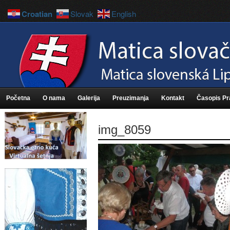
Croatian
Slovak
English
Početna
O nama
Galerija
Preuzimanja
Kontakt
Časopis P
img_8059