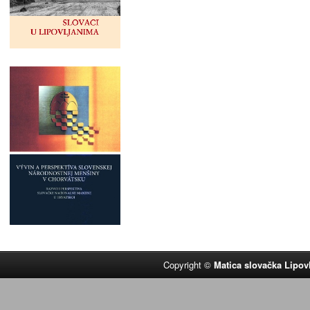
Copyright ©
Matica slovačka Lipov