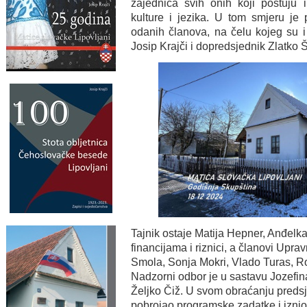
zajednica svih onih koji poštuju 
kulture i jezika. U tom smjeru je
odanih članova, na čelu kojeg su 
Josip Krajči i dopredsjednik Zlatko 
Tajnik ostaje Matija Hepner, Anđelka
financijama i riznici, a članovi Upra
Smola, Sonja Mokri, Vlado Turas, Rob
Nadzorni odbor je u sastavu Jozefin
Željko Čiž. U svom obraćanju predsje
pobrojao programske zadatke i iznio 