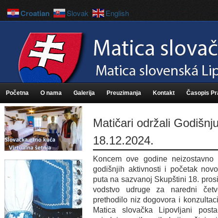
Croatian
Slovak
English
Početna
O nama
Galerija
Preuzimanja
Kontakt
Časopis P
Matičari održali Godišnj
18.12.2024.
Koncem ove godine neizostavno j
godišnjih aktivnosti i početak nov
puta na sazvanoj Skupštini 18. pros
vodstvo udruge za naredni četv
prethodilo niz dogovora i konzultaci
Matica slovačka Lipovljani postal