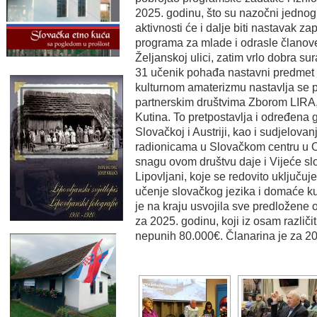
2025. godinu, što su nazočni jednogla
aktivnosti će i dalje biti nastavak z
programa za mlade i odrasle članove
Željanskoj ulici, zatim vrlo dobra s
31 učenik pohađa nastavni predmet
kulturnom amaterizmu nastavlja se 
partnerskim društvima Zborom LIRA
Kutina. To pretpostavlja i određena 
Slovačkoj i Austriji, kao i sudjelova
radionicama u Slovačkom centru u 
snagu ovom društvu daje i Vijeće s
Lipovljani, koje se redovito uključuj
učenje slovačkog jezika i domaće ku
je na kraju usvojila sve predložene 
za 2025. godinu, koji iz osam različi
nepunih 80.000€. Članarina je za 2