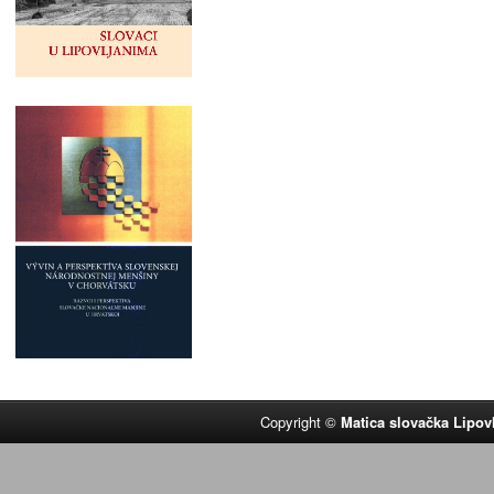
Copyright ©
Matica slovačka Lipov