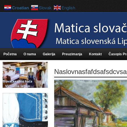
Croatian
Slovak
English
Početna
O nama
Galerija
Preuzimanja
Kontakt
Časopis P
Naslovnasfafdsafsdcvsa