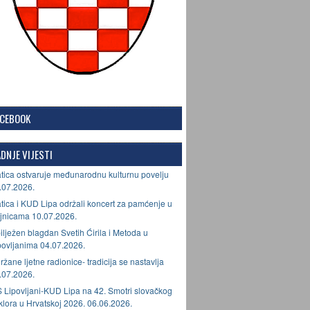
ACEBOOK
DNJE VIJESTI
tica ostvaruje međunarodnu kulturnu povelju
.07.2026.
tica i KUD Lipa održali koncert za pamćenje u
jnicama 10.07.2026.
ilježen blagdan Svetih Ćirila i Metoda u
povljanima 04.07.2026.
ržane ljetne radionice- tradicija se nastavlja
.07.2026.
 Lipovljani-KUD Lipa na 42. Smotri slovačkog
lklora u Hrvatskoj 2026. 06.06.2026.