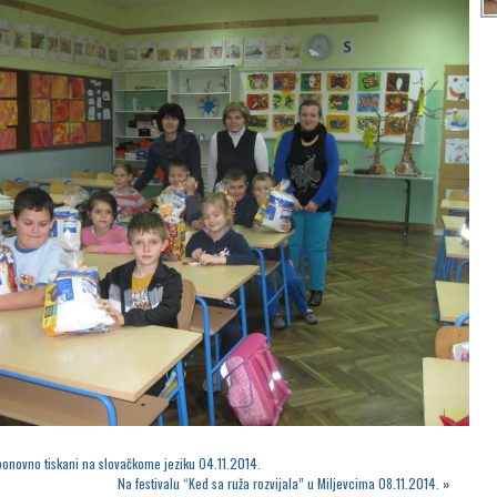
 ponovno tiskani na slovačkome jeziku 04.11.2014.
Na festivalu “Ked sa ruža rozvijala” u Miljevcima 08.11.2014.
»