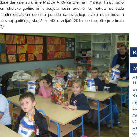
oklone darivale su u ime Matice Anđelka Štelma i Marica Tisaj. Kako
om školske godine bili u posjetu našim učenicima, matičari su sada
jmlađih slovačkih učenika ponudu da uvježbaju svoju malu točku i
edovnoj godišnjoj skupštini MS u veljači 2015. godine, što je odmah
aš)
F
ZA
Ma
11
Ma
Bo
Ob
Li
Od
04
MS
fo