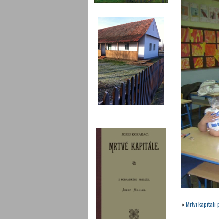
«
Mrtvi kapitali