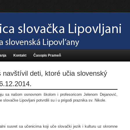
anja
Kontakt
Časopis Prameň
 navštívil deti, ktoré učia slovenský
6.12.2014.
nju sa našom osnovnom školom i profesoricom Jelenom Dejanović,
e slovačke Lipovljani potvrdili su i u prigodi praznika sv. Nikole.
alni susret sa učenicima koji uče slovački jezik i kulturu uz skromne