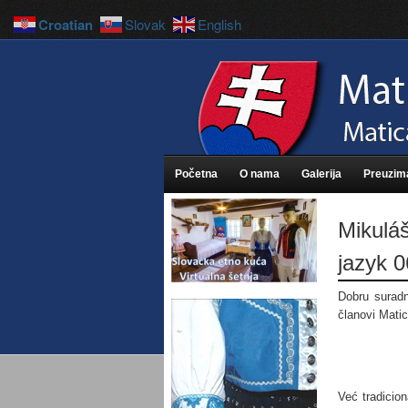
Croatian
Slovak
English
Početna
O nama
Galerija
Preuzim
Mikuláš
jazyk 0
Dobru surad
članovi Matic
Već tradicion