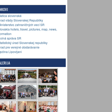
NKOVI
Matica slovenská
Úrad vlády Slovenskej Republiky
Ministerstvo zahraničných vecí SR
Slovakia hotels, travel, pictures, map, news,
formation
Colná správa SR
Štatistický úrad Slovenskej republiky
Úrad pre verejné obstarávanie
Općina Lipovljani
LERIJA