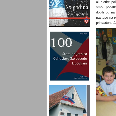
ali slatke p
smo i početk
dobili od na
nastupe na r
prihvaćeno.
(