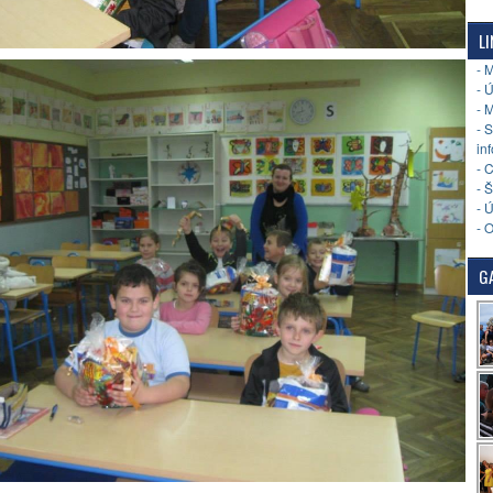
LI
- 
- 
- 
- 
in
- 
- 
- 
- 
GA