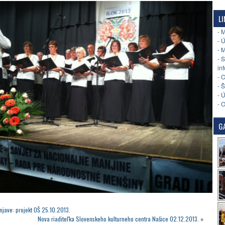
LI
- 
- 
- 
- 
in
- 
- 
- 
- 
GA
njave: projekt OŠ 25.10.2013.
Nova riaditeľka Slovenskeho kulturneho centra Našice 02.12.2013.
»