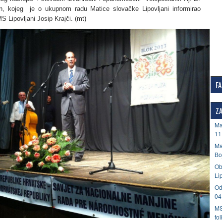
en, kojeg je o ukupnom radu Matice slovačke Lipovljani informirao
S Lipovljani Josip Krajči. (mt)
F
ZA
Ma
11
Ma
Bo
Ob
Li
Od
04
MS
fo