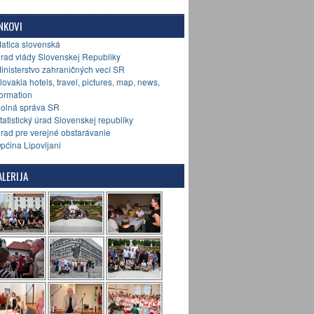
NKOVI
Matica slovenská
Úrad vlády Slovenskej Republiky
Ministerstvo zahraničných vecí SR
Slovakia hotels, travel, pictures, map, news,
formation
Colná správa SR
Štatistický úrad Slovenskej republiky
Úrad pre verejné obstarávanie
Općina Lipovljani
LERIJA