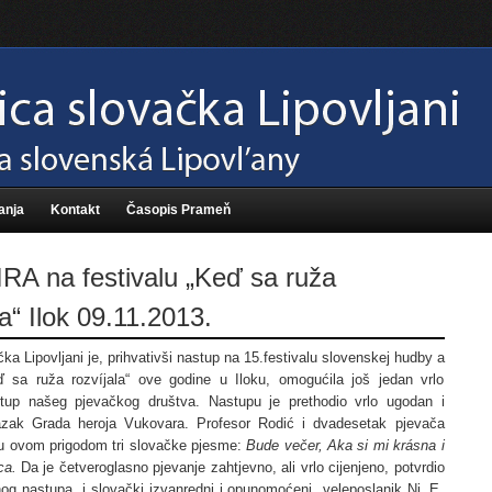
anja
Kontakt
Časopis Prameň
RA na festivalu „Keď sa ruža
la“ Ilok 09.11.2013.
ka Lipovljani je, prihvativši nastup na 15.festivalu slovenskej hudby a
sa ruža rozvíjala“ ove godine u Iloku, omogućila još jedan vrlo
tup našeg pjevačkog društva. Nastupu je prethodio vrlo ugodan i
lazak Grada heroja Vukovara. Profesor Rodić i dvadesetak pjevača
su ovom prigodom tri slovačke pjesme:
Bude večer, Aka si mi kr
ásna i
ca.
Da je četveroglasno pjevanje zahtjevno, ali vrlo cijenjeno, potvrdio
inog nastupa i slovački izvanredni i opunomoćeni veleposlanik Nj. E.