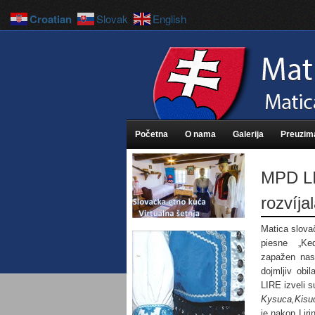
Croatian
Slovak
English
Početna
O nama
Galerija
Preuzim
MPD LI
rozvíja
Matica slovač
piesne „Keď 
zapažen nas
dojmljiv obi
LIRE izveli 
Kysuca,Kisu
je nakon Lir