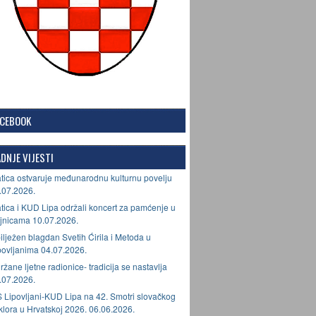
ACEBOOK
DNJE VIJESTI
tica ostvaruje međunarodnu kulturnu povelju
.07.2026.
tica i KUD Lipa održali koncert za pamćenje u
jnicama 10.07.2026.
ilježen blagdan Svetih Ćirila i Metoda u
povljanima 04.07.2026.
ržane ljetne radionice- tradicija se nastavlja
.07.2026.
 Lipovljani-KUD Lipa na 42. Smotri slovačkog
lklora u Hrvatskoj 2026. 06.06.2026.