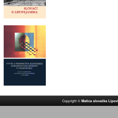
Copyright ©
Matica slovačka Lipov