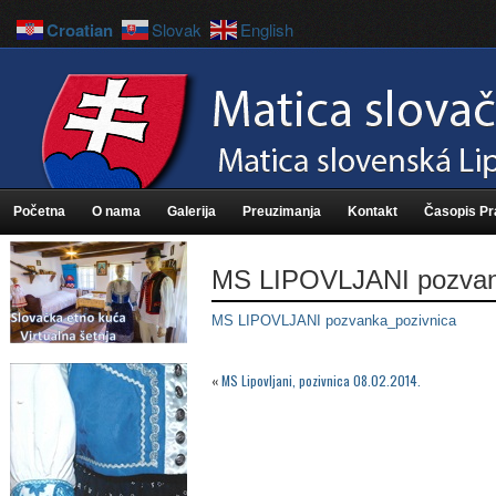
Croatian
Slovak
English
Početna
O nama
Galerija
Preuzimanja
Kontakt
Časopis P
MS LIPOVLJANI pozvan
MS LIPOVLJANI pozvanka_pozivnica
«
MS Lipovljani, pozivnica 08.02.2014.