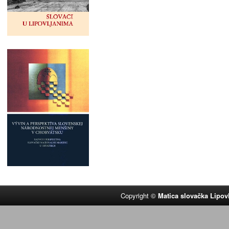
Copyright ©
Matica slovačka Lipov