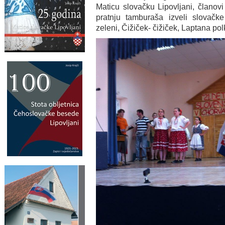
Maticu slovačku Lipovljani, članov
pratnju tamburaša izveli slovačk
zeleni, Čižiček- čižiček, Laptana pol