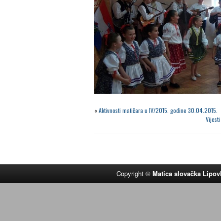
«
Aktivnosti matičara u IV/2015. godine 30.04.2015.
Vijest
Copyright ©
Matica slovačka Lipov