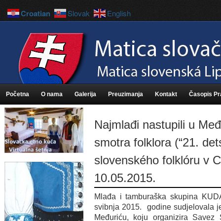
Croatian
Slovak
English
Početna
O nama
Galerija
Preuzimanja
Kontakt
Časopis P
Najmlađi nastupili u Međ
smotra folklora (“21. de
slovenského folklóru v 
10.05.2015.
Mlađa i tamburaška skupina KUDA
svibnja 2015. godine sudjelovala je
Međuriću, koju organizira Savez 