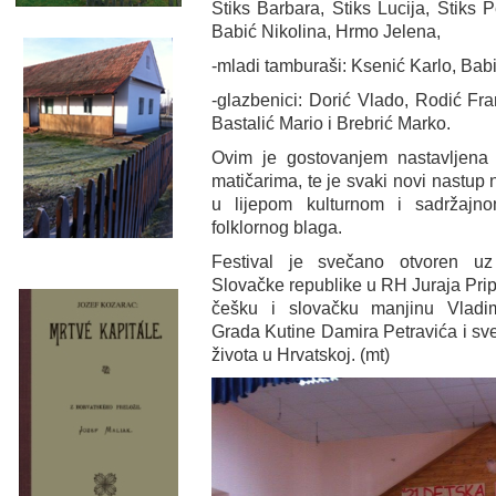
Štiks Barbara, Štiks Lucija, Štiks 
Babić Nikolina, Hrmo Jelena,
-mladi tamburaši: Ksenić Karlo, Babi
-glazbenici: Dorić Vlado, Rodić Fra
Bastalić Mario i Brebrić Marko.
Ovim je gostovanjem nastavljen
matičarima, te je svaki novi nastup
u lijepom kulturnom i sadržajno
folklornog blaga.
Festival je svečano otvoren uz
Slovačke republike u RH Juraja Pri
češku i slovačku manjinu Vladim
Grada Kutine Damira Petravića i sv
života u Hrvatskoj. (mt)