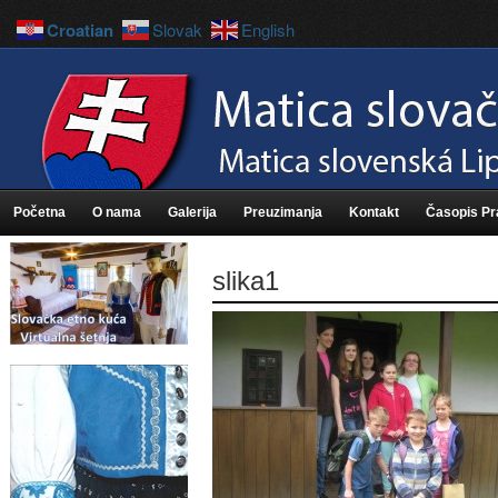
Croatian
Slovak
English
Početna
O nama
Galerija
Preuzimanja
Kontakt
Časopis P
slika1