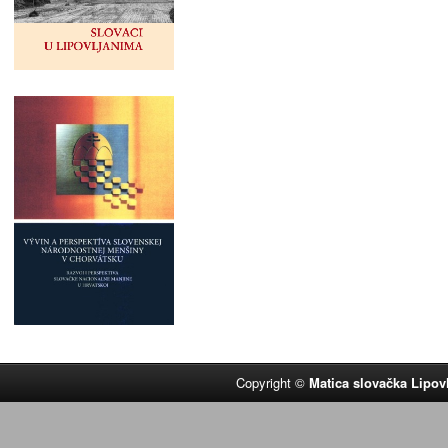
Copyright ©
Matica slovačka Lipov