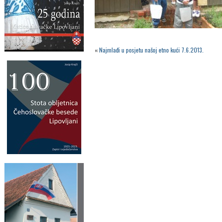
«
Najmlađi u posjetu našoj etno kući 7.6.2013.