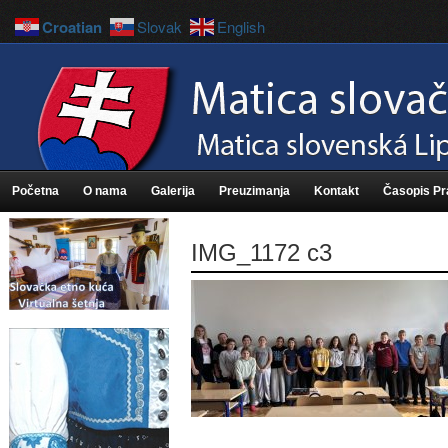
Croatian
Slovak
English
Početna
O nama
Galerija
Preuzimanja
Kontakt
Časopis P
IMG_1172 c3