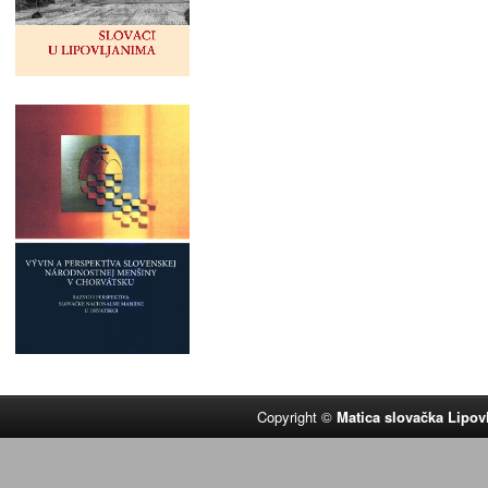
Copyright ©
Matica slovačka Lipov