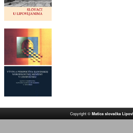
Copyright ©
Matica slovačka Lipov