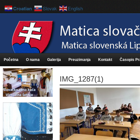
Croatian
Slovak
English
Početna
O nama
Galerija
Preuzimanja
Kontakt
Časopis P
IMG_1287(1)