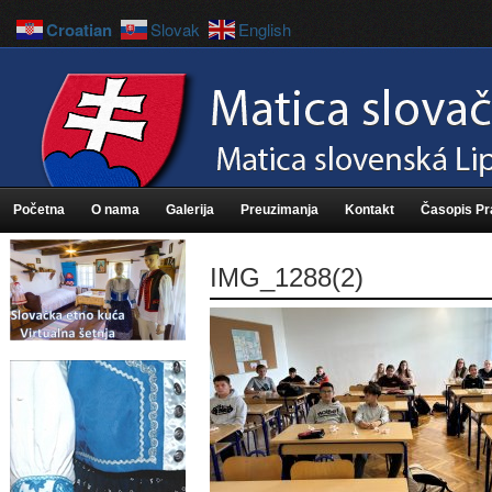
Croatian
Slovak
English
Početna
O nama
Galerija
Preuzimanja
Kontakt
Časopis P
IMG_1288(2)