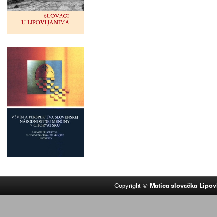
Copyright ©
Matica slovačka Lipov