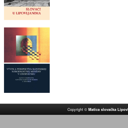
Copyright ©
Matica slovačka Lipov