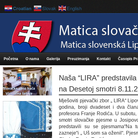
Croatian
Slovak
English
Početna
O nama
Galerija
Preuzimanja
Kontakt
Časopis P
Naša “LIRA” predstavila 
na Desetoj smotri 8.11.
Mješoviti pjevački zbor „ LIRA“ Lipo
godina, broji dvadeset i dva član
profesora Franje Rodića. U subotu, 
smotri slovačke pjesme u Josipov
predstavili su se pjesmama“Na t
zazneje“i „ Uš som sa oženil“. Pjes