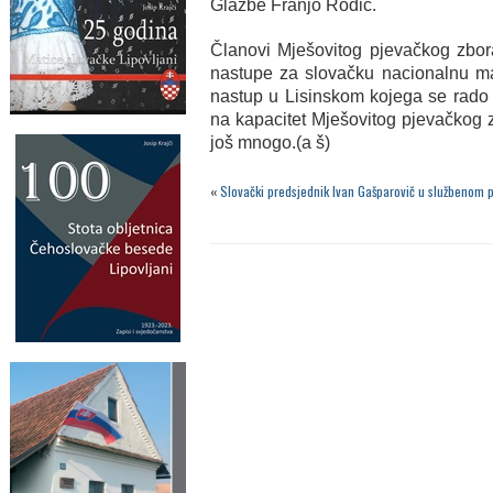
Glazbe Franjo Rodić.
Članovi Mješovitog pjevačkog zbo
nastupe za slovačku nacionalnu ma
nastup u Lisinskom kojega se rado
na kapacitet Mješovitog pjevačkog z
još mnogo.(a š)
«
Slovački predsjednik Ivan Gašparovič u službenom 