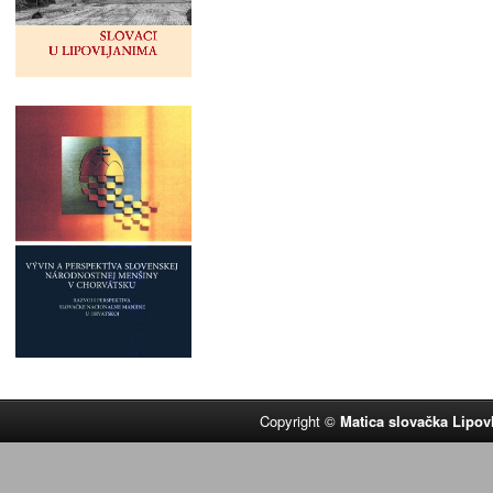
Copyright ©
Matica slovačka Lipov