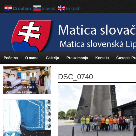
Croatian
Slovak
English
Početna
O nama
Galerija
Preuzimanja
Kontakt
Časopis P
DSC_0740