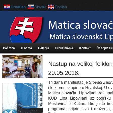
Croatian
Slovak
English
Početna
O nama
Galerija
Preuzimanja
Kontakt
Časopis P
Nastup na velikoj folklor
20.05.2018.
Tri dana manifestacije
Slovaci Zadr
i folklorne skupine u Hrvatskoj. U 
Maticu slovačku Lipovljani zastupa
KUD Lipa Lipovljani uz podršku
Moslavina iz Kutine. Bio je to trod
programa, prijateljstva i druženja