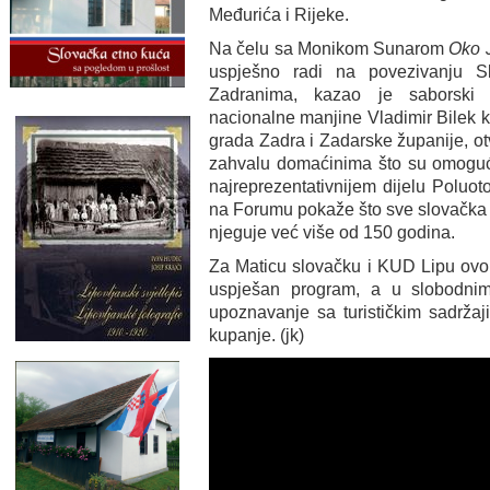
Međurića i Rijeke.
Na čelu sa Monikom Sunarom
Oko 
uspješno radi na povezivanju 
Zadranima, kazao je saborski 
nacionalne manjine Vladimir Bilek k
grada Zadra i Zadarske županije, otv
zahvalu domaćinima što su omogući
najreprezentativnijem dijelu Poluo
na Forumu pokaže što sve slovačka 
njeguje već više od 150 godina.
Za Maticu slovačku i KUD Lipu ovo 
uspješan program, a u slobodnim
upoznavanje sa turističkim sadrža
kupanje. (jk)