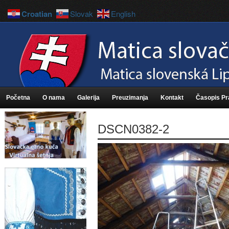
Croatian
Slovak
English
Početna
O nama
Galerija
Preuzimanja
Kontakt
Časopis P
DSCN0382-2