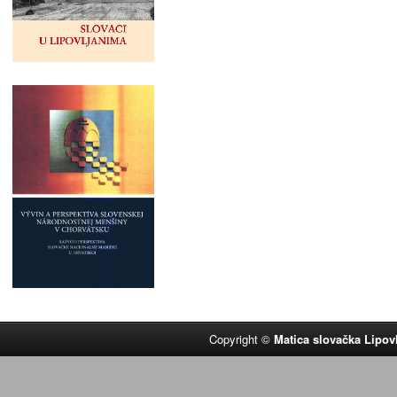
Copyright ©
Matica slovačka Lipov