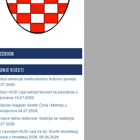
ACEBOOK
DNJE VIJESTI
tica ostvaruje međunarodnu kulturnu povelju
.07.2026.
tica i KUD Lipa održali koncert za pamćenje u
jnicama 10.07.2026.
ilježen blagdan Svetih Ćirila i Metoda u
povljanima 04.07.2026.
ržane ljetne radionice- tradicija se nastavlja
.07.2026.
 Lipovljani-KUD Lipa na 42. Smotri slovačkog
lklora u Hrvatskoj 2026. 06.06.2026.