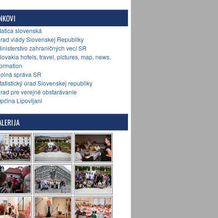
NKOVI
Matica slovenská
Úrad vlády Slovenskej Republiky
Ministerstvo zahraničných vecí SR
Slovakia hotels, travel, pictures, map, news,
formation
Colná správa SR
Štatistický úrad Slovenskej republiky
Úrad pre verejné obstarávanie
Općina Lipovljani
LERIJA