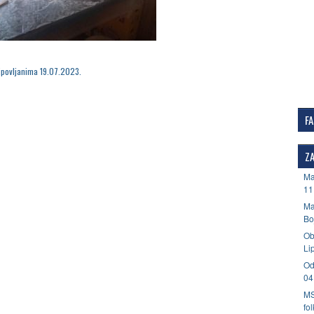
ipovljanima 19.07.2023.
F
ZA
Ma
11
Ma
Bo
Ob
Li
Od
04
MS
fo