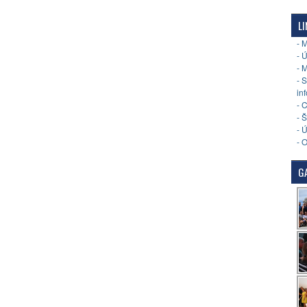
LI
- 
- 
- 
- 
in
- 
- 
- 
- 
GA