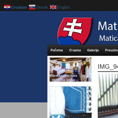
Croatian
Slovak
English
Početna
O nama
Galerija
Preuzim
IMG_9