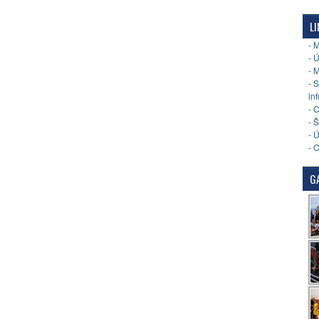
LI
- 
- 
- 
- 
in
- 
- 
- 
- 
GA