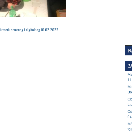
između stvarnog i digitalnog 01.02.2022.
F
ZA
Ma
11
Ma
Bo
Ob
Li
Od
04
MS
fo