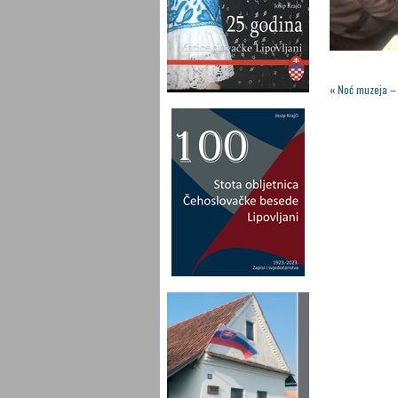
«
Noć muzeja – 