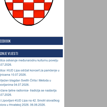
ACEBOOK
DNJE VIJESTI
tica ostvaruje međunarodnu kulturnu povelju
.07.2026.
tica i KUD Lipa održali koncert za pamćenje u
jnicama 10.07.2026.
ilježen blagdan Svetih Ćirila i Metoda u
povljanima 04.07.2026.
ržane ljetne radionice- tradicija se nastavlja
.07.2026.
 Lipovljani-KUD Lipa na 42. Smotri slovačkog
lklora u Hrvatskoj 2026. 06.06.2026.