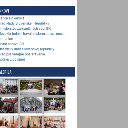
NKOVI
Matica slovenská
Úrad vlády Slovenskej Republiky
Ministerstvo zahraničných vecí SR
Slovakia hotels, travel, pictures, map, news,
formation
Colná správa SR
Štatistický úrad Slovenskej republiky
Úrad pre verejné obstarávanie
Općina Lipovljani
LERIJA