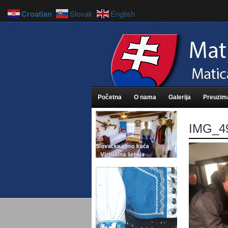
Croatian
Slovak
English
Početna
O nama
Galerija
Preuzim
IMG_49