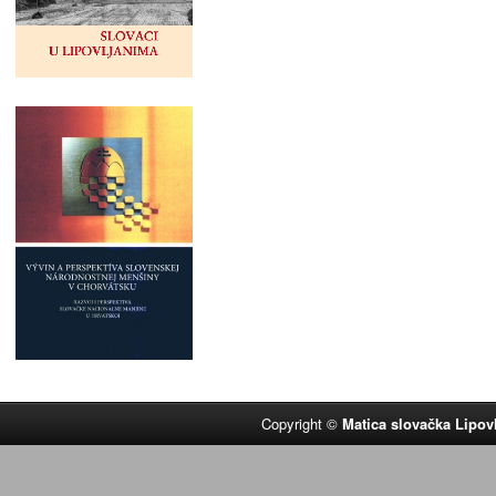
Copyright ©
Matica slovačka Lipov