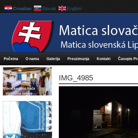
Croatian
Slovak
English
Početna
O nama
Galerija
Preuzimanja
Kontakt
Časopis P
IMG_4985