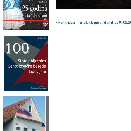
«
Noć muzeja – između stvarnog i digitalnog 01.02.