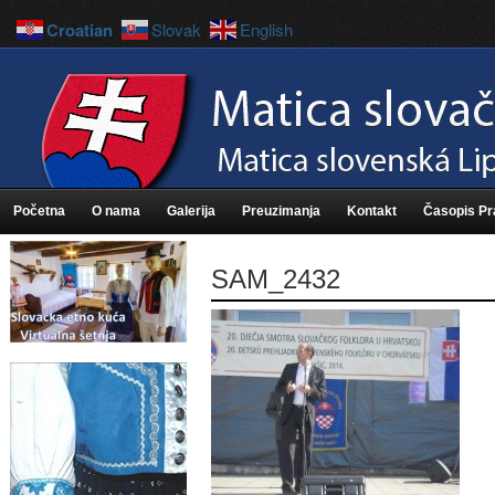
Croatian
Slovak
English
Početna
O nama
Galerija
Preuzimanja
Kontakt
Časopis P
SAM_2432