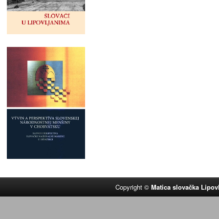
Copyright ©
Matica slovačka Lipov