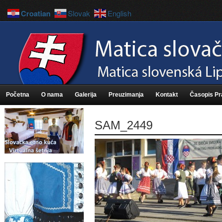
Croatian
Slovak
English
Početna
O nama
Galerija
Preuzimanja
Kontakt
Časopis P
SAM_2449