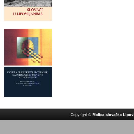
Copyright ©
Matica slovačka Lipov