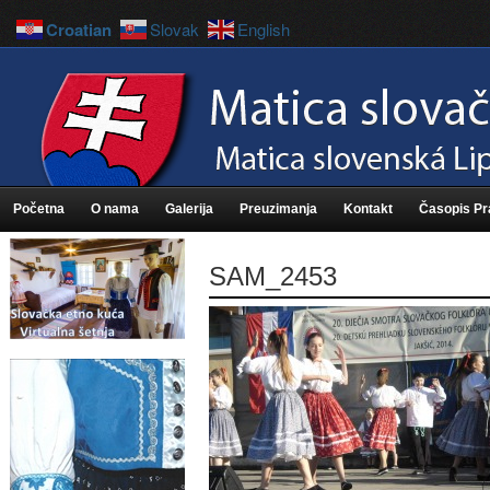
Croatian
Slovak
English
Početna
O nama
Galerija
Preuzimanja
Kontakt
Časopis P
SAM_2453