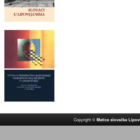
Copyright ©
Matica slovačka Lipov