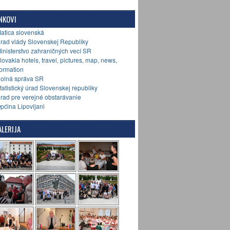
NKOVI
Matica slovenská
Úrad vlády Slovenskej Republiky
Ministerstvo zahraničných vecí SR
Slovakia hotels, travel, pictures, map, news,
formation
Colná správa SR
Štatistický úrad Slovenskej republiky
Úrad pre verejné obstarávanie
Općina Lipovljani
LERIJA