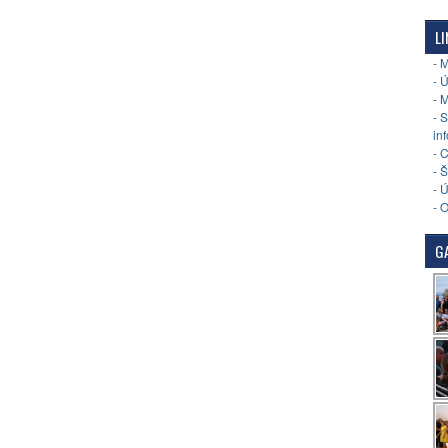
LI
- 
- 
- 
- 
in
- 
- 
- 
- 
GA