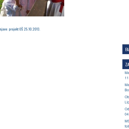
njave: projekt OŠ 25.10.2013.
F
ZA
Ma
11
Ma
Bo
Ob
Li
Od
04
MS
fo