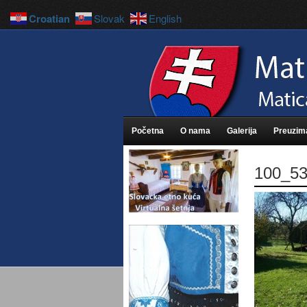
Croatian
Slovak
English
Početna
O nama
Galerija
Preuzim
100_5