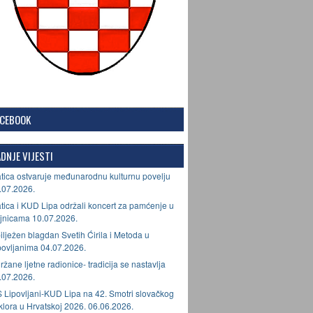
ACEBOOK
DNJE VIJESTI
tica ostvaruje međunarodnu kulturnu povelju
.07.2026.
tica i KUD Lipa održali koncert za pamćenje u
jnicama 10.07.2026.
ilježen blagdan Svetih Ćirila i Metoda u
povljanima 04.07.2026.
ržane ljetne radionice- tradicija se nastavlja
.07.2026.
 Lipovljani-KUD Lipa na 42. Smotri slovačkog
lklora u Hrvatskoj 2026. 06.06.2026.