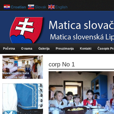
Croatian
Slovak
English
Početna
O nama
Galerija
Preuzimanja
Kontakt
Časopis P
corp No 1