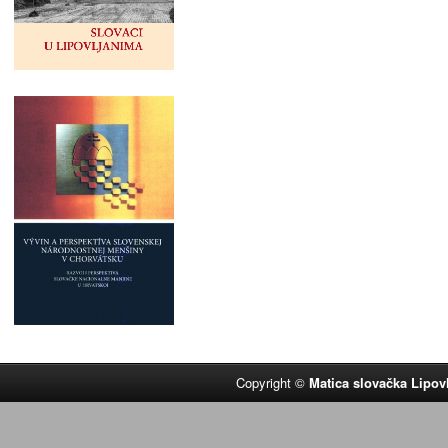
Copyright ©
Matica slovačka Lipov