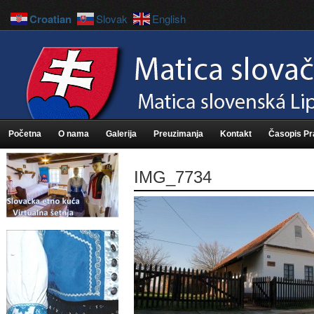
Croatian
Slovak
English
Početna
O nama
Galerija
Preuzimanja
Kontakt
Časopis P
IMG_7734