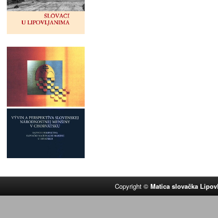
Copyright ©
Matica slovačka Lipov