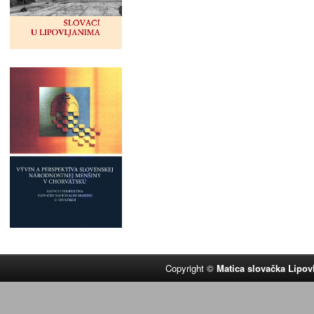
Copyright ©
Matica slovačka Lipov