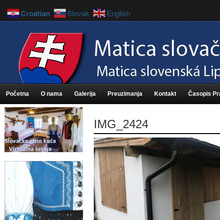
Croatian
Slovak
English
Početna
O nama
Galerija
Preuzimanja
Kontakt
Časopis P
IMG_2424