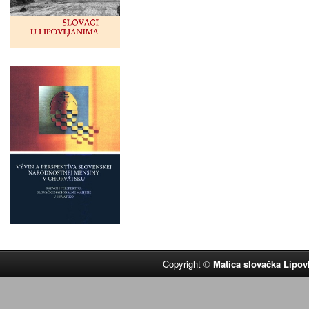
Copyright ©
Matica slovačka Lipov