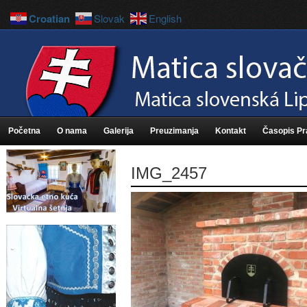
Croatian
Slovak
English
Početna
O nama
Galerija
Preuzimanja
Kontakt
Časopis P
IMG_2457