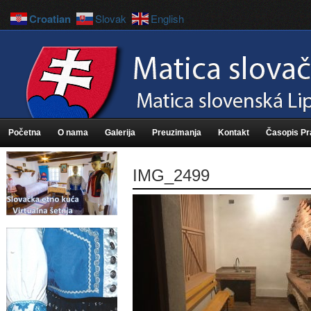
Croatian
Slovak
English
Početna
O nama
Galerija
Preuzimanja
Kontakt
Časopis P
IMG_2499