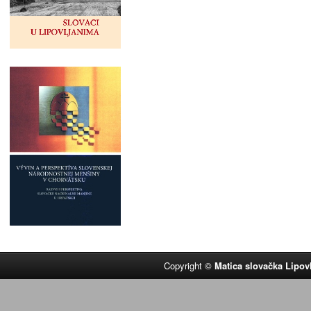
Copyright ©
Matica slovačka Lipov