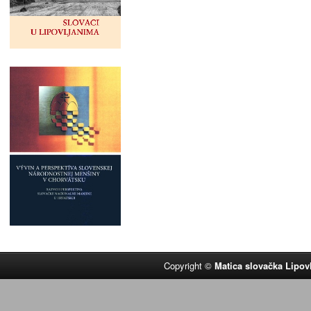
Copyright ©
Matica slovačka Lipov