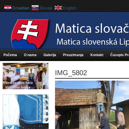
Croatian
Slovak
English
Početna
O nama
Galerija
Preuzimanja
Kontakt
Časopis P
IMG_5802