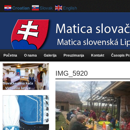
Croatian
Slovak
English
Početna
O nama
Galerija
Preuzimanja
Kontakt
Časopis P
IMG_5920