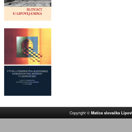
Copyright ©
Matica slovačka Lipov