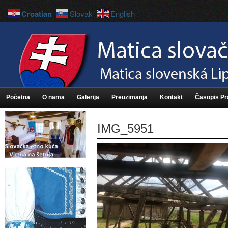
Croatian
Slovak
English
Početna
O nama
Galerija
Preuzimanja
Kontakt
Časopis P
IMG_5951