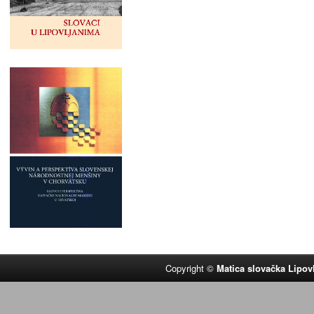
Copyright ©
Matica slovačka Lipov