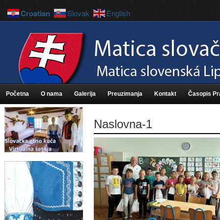
Croatian
Slovak
English
Početna
O nama
Galerija
Preuzimanja
Kontakt
Časopis P
Naslovna-1