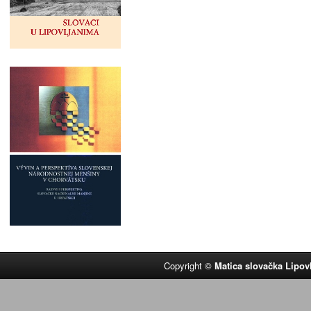
Copyright ©
Matica slovačka Lipov