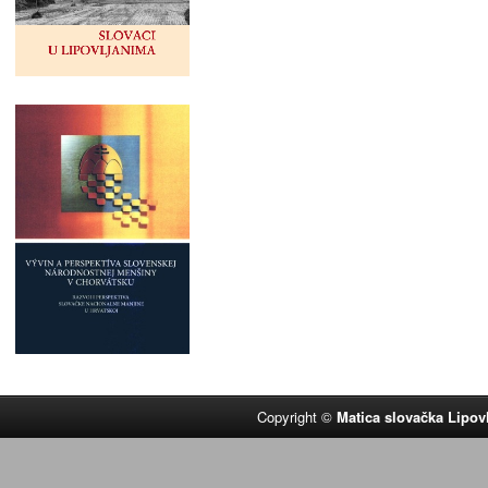
Copyright ©
Matica slovačka Lipov