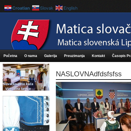
Croatian
Slovak
English
Početna
O nama
Galerija
Preuzimanja
Kontakt
Časopis P
NASLOVNAdfdsfsfss