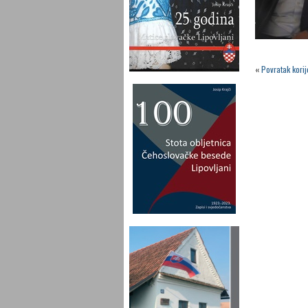
«
Povratak kori