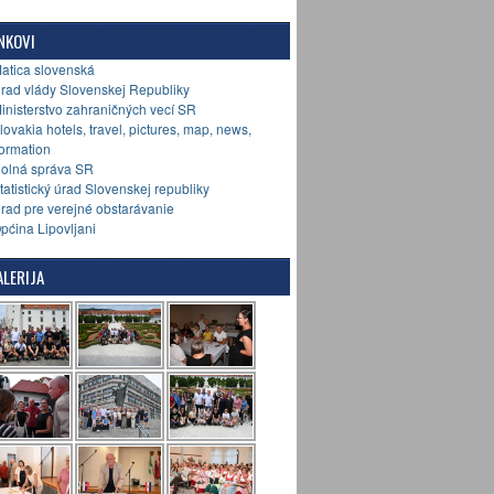
NKOVI
Matica slovenská
Úrad vlády Slovenskej Republiky
Ministerstvo zahraničných vecí SR
Slovakia hotels, travel, pictures, map, news,
formation
Colná správa SR
Štatistický úrad Slovenskej republiky
Úrad pre verejné obstarávanie
Općina Lipovljani
LERIJA