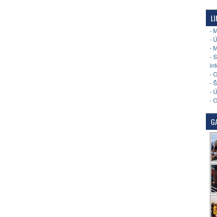
LI
- 
- 
- 
- 
in
- 
- 
- 
- 
GA