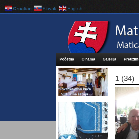
Croatian
Slovak
English
Početna
O nama
Galerija
Preuzim
1 (34)