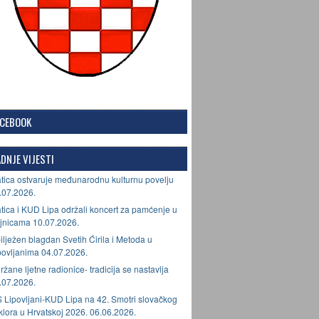
ACEBOOK
DNJE VIJESTI
tica ostvaruje međunarodnu kulturnu povelju
.07.2026.
tica i KUD Lipa održali koncert za pamćenje u
jnicama 10.07.2026.
ilježen blagdan Svetih Ćirila i Metoda u
povljanima 04.07.2026.
ržane ljetne radionice- tradicija se nastavlja
.07.2026.
 Lipovljani-KUD Lipa na 42. Smotri slovačkog
lklora u Hrvatskoj 2026. 06.06.2026.