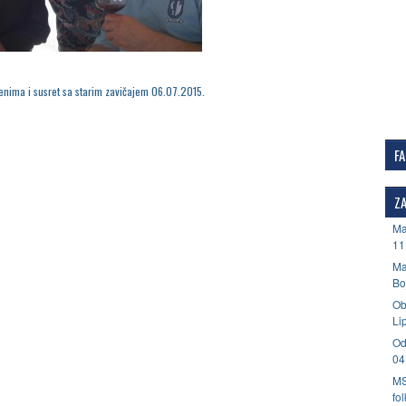
jenima i susret sa starim zavičajem 06.07.2015.
F
ZA
Ma
11
Ma
Bo
Ob
Li
Od
04
MS
fo