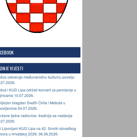
ACEBOOK
DNJE VIJESTI
tica ostvaruje međunarodnu kulturnu povelju
.07.2026.
tica i KUD Lipa održali koncert za pamćenje u
jnicama 10.07.2026.
ilježen blagdan Svetih Ćirila i Metoda u
povljanima 04.07.2026.
ržane ljetne radionice- tradicija se nastavlja
.07.2026.
 Lipovljani-KUD Lipa na 42. Smotri slovačkog
lklora u Hrvatskoj 2026. 06.06.2026.