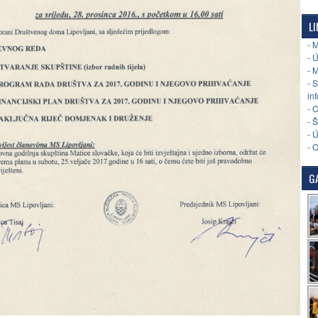
LI
- 
- 
- 
- 
in
- 
- 
- 
- 
GA