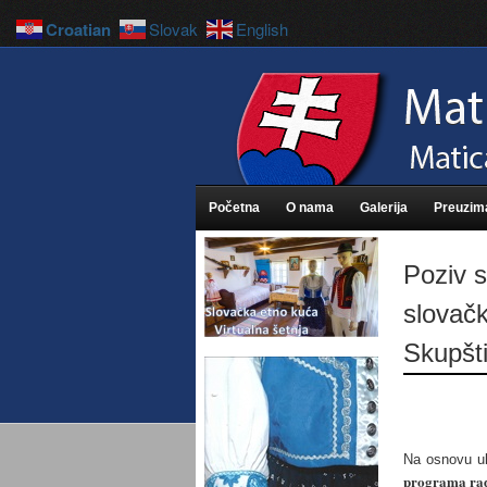
Croatian
Slovak
English
Početna
O nama
Galerija
Preuzim
Poziv 
slovačk
Skupšt
Na osnovu u
programa rad