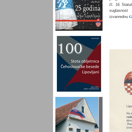
čl. 16 Statu
suglasnos
G
izvanrednu