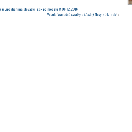
a u Lipovljanima slovački jezik po modelu C 06.12.2016
Vesele Vianočné sviatky a šťastný Nový 2017. rok!
»