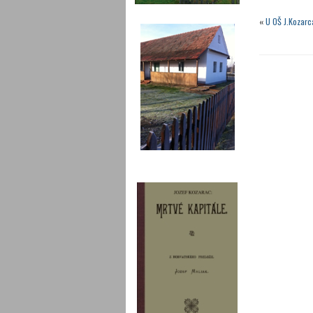
«
U OŠ J.Kozarc