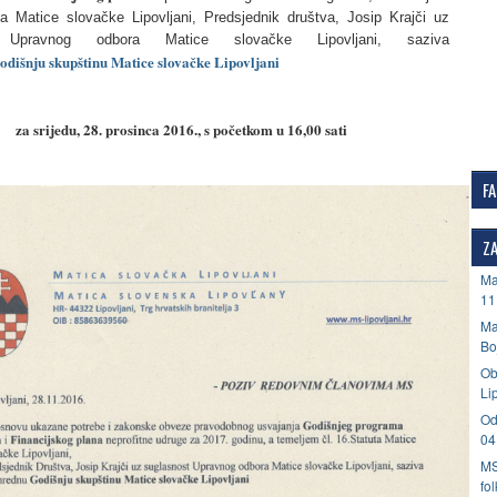
ta Matice slovačke Lipovljani, Predsjednik društva, Josip Krajči uz
t Upravnog odbora Matice slovačke Lipovljani, saziva
odišnju skupštinu Matice slovačke Lipovljani
za srijedu, 28. prosinca 2016., s početkom u 16,00 sati
F
ZA
Ma
11
Ma
Bo
Ob
Li
Od
04
MS
fo