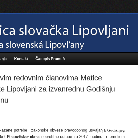
anja
Kontakt
Časopis Prameň
svim redovnim članovima Matice
e Lipovljani za izvanrednu Godišnju
inu
Godišnjeg
kazane potrebe i zakonske obveze pravodobnog usvajanja
a i Financijskog plana
neprofitne udruge za 2017. godinu, a temeljem