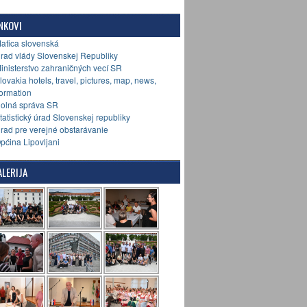
NKOVI
Matica slovenská
Úrad vlády Slovenskej Republiky
Ministerstvo zahraničných vecí SR
Slovakia hotels, travel, pictures, map, news,
formation
Colná správa SR
Štatistický úrad Slovenskej republiky
Úrad pre verejné obstarávanie
Općina Lipovljani
LERIJA