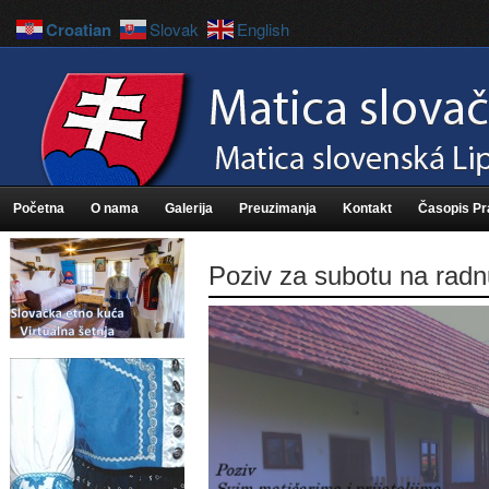
Croatian
Slovak
English
Početna
O nama
Galerija
Preuzimanja
Kontakt
Časopis P
Poziv za subotu na radn