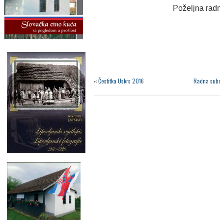
Poželjna rad
Pred
«
Čestitka Uskrs 2016
Radna subo