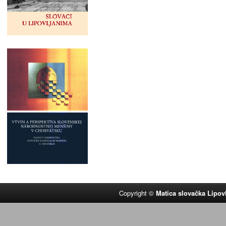
Copyright ©
Matica slovačka Lipov