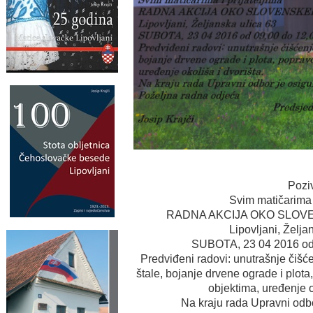
Pozi
Svim matičarima i
RADNA AKCIJA OKO SLOV
Lipovljani, Želja
SUBOTA, 23 04 2016 od 
Predviđeni radovi: unutrašnje čišće
štale, bojanje drvene ograde i plot
objektima, uređenje o
Na kraju rada Upravni odbo