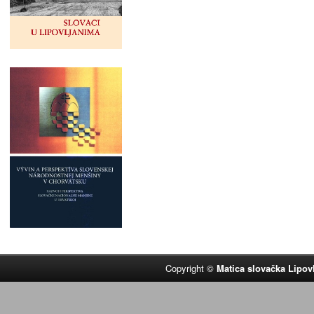
Copyright ©
Matica slovačka Lipov