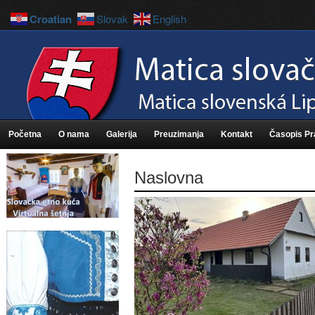
Croatian
Slovak
English
Početna
O nama
Galerija
Preuzimanja
Kontakt
Časopis P
Naslovna