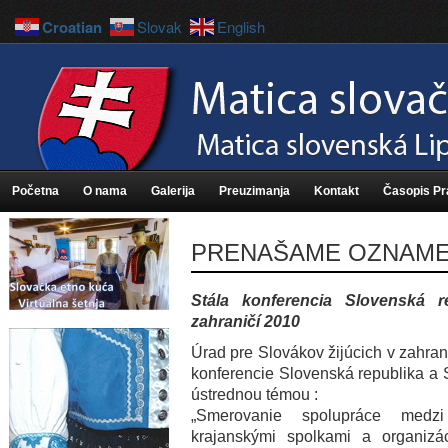
Croatian
Slovak
English
Početna
O nama
Galerija
Preuzimanja
Kontakt
Časopis P
PRENAŠAME OZNAMENI
Stála konferencia Slovenská r
zahraničí 2010
Úrad pre Slovákov žijúcich v zahrani
konferencie Slovenská republika a S
ústrednou témou :
„Smerovanie spolupráce medz
krajanskými spolkami a organizá