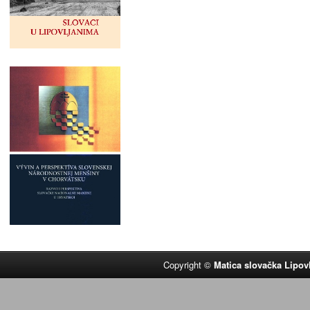
Copyright ©
Matica slovačka Lipov