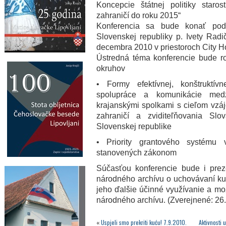
Koncepcie štátnej politiky staros
zahraničí do roku 2015“
Konferencia sa bude konať pod 
Slovenskej republiky p. Ivety Rad
decembra 2010 v priestoroch City Ho
Ústredná téma konferencie bude r
okruhov
• Formy efektívnej, konštruktív
spolupráce a komunikácie med
krajanskými spolkami s cieľom vzá
zahraničí a zviditeľňovania Slo
Slovenskej republike
• Priority grantového systému 
stanovených zákonom
Súčasťou konferencie bude i pre
národného archívu o uchovávaní kul
jeho ďalšie účinné využívanie a m
národného archívu. (Zverejnené: 26
«
Uspjeli smo prekriti kuću! 7.9.2010.
Aktivnosti