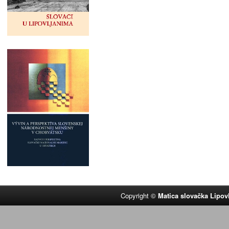
Copyright ©
Matica slovačka Lipov