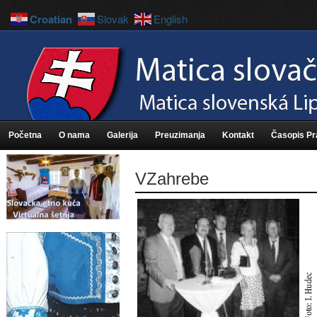
Croatian
Slovak
English
Početna
O nama
Galerija
Preuzimanja
Kontakt
Časopis P
VZahrebe