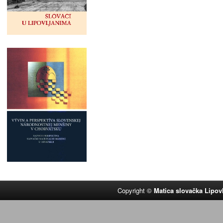
Copyright ©
Matica slovačka Lipov