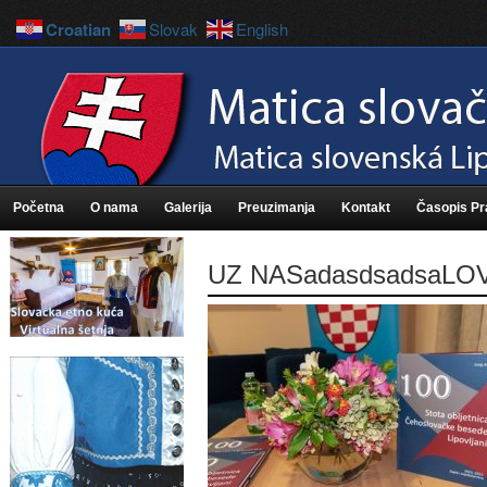
Croatian
Slovak
English
Početna
O nama
Galerija
Preuzimanja
Kontakt
Časopis P
UZ NASadasdsadsaLOV