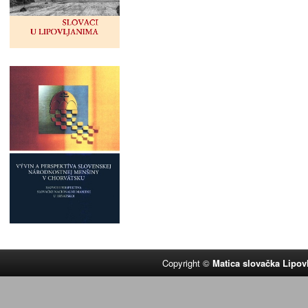
Copyright ©
Matica slovačka Lipov