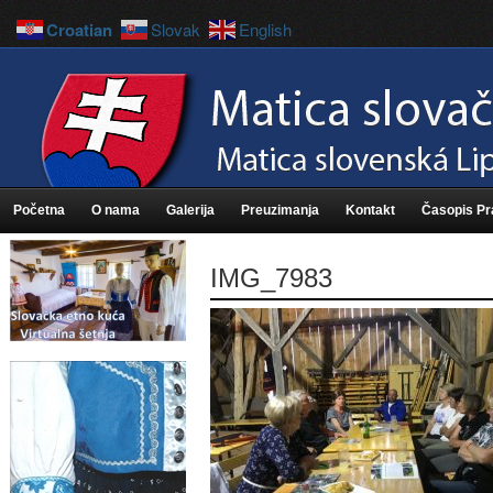
Croatian
Slovak
English
Početna
O nama
Galerija
Preuzimanja
Kontakt
Časopis P
IMG_7983