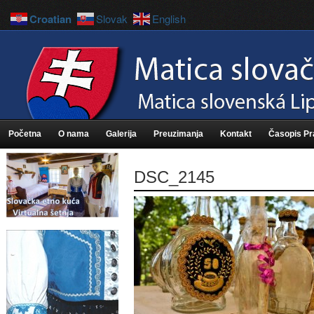
Croatian
Slovak
English
Početna
O nama
Galerija
Preuzimanja
Kontakt
Časopis P
DSC_2145