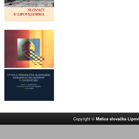
Copyright ©
Matica slovačka Lipov