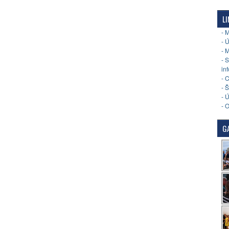
LI
- 
- 
- 
- 
in
- 
- 
- 
- 
GA