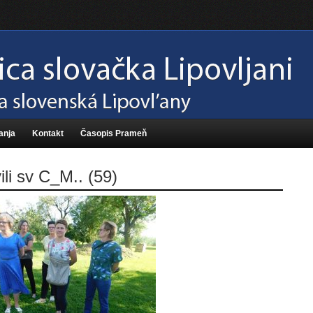
anja
Kontakt
Časopis Prameň
ili sv C_M.. (59)