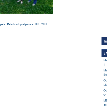
Cyrila i Metoda u Lipovljanima 08.07.2018.
F
ZA
Ma
11
Ma
Bo
Ob
Li
Od
04
MS
fo