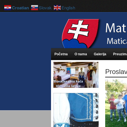
Croatian
Slovak
English
Početna
O nama
Galerija
Preuzim
Proslav