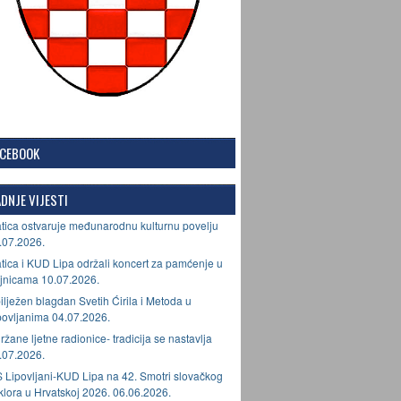
ACEBOOK
DNJE VIJESTI
tica ostvaruje međunarodnu kulturnu povelju
.07.2026.
tica i KUD Lipa održali koncert za pamćenje u
jnicama 10.07.2026.
ilježen blagdan Svetih Ćirila i Metoda u
povljanima 04.07.2026.
ržane ljetne radionice- tradicija se nastavlja
.07.2026.
 Lipovljani-KUD Lipa na 42. Smotri slovačkog
lklora u Hrvatskoj 2026. 06.06.2026.