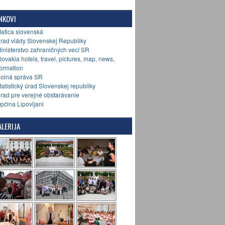
NKOVI
Matica slovenská
Úrad vlády Slovenskej Republiky
Ministerstvo zahraničných vecí SR
Slovakia hotels, travel, pictures, map, news,
formation
Colná správa SR
Štatistický úrad Slovenskej republiky
Úrad pre verejné obstarávanie
Općina Lipovljani
LERIJA