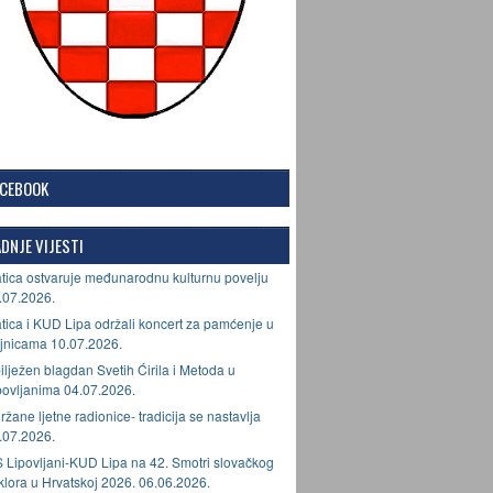
ACEBOOK
DNJE VIJESTI
tica ostvaruje međunarodnu kulturnu povelju
.07.2026.
tica i KUD Lipa održali koncert za pamćenje u
jnicama 10.07.2026.
ilježen blagdan Svetih Ćirila i Metoda u
povljanima 04.07.2026.
ržane ljetne radionice- tradicija se nastavlja
.07.2026.
 Lipovljani-KUD Lipa na 42. Smotri slovačkog
lklora u Hrvatskoj 2026. 06.06.2026.