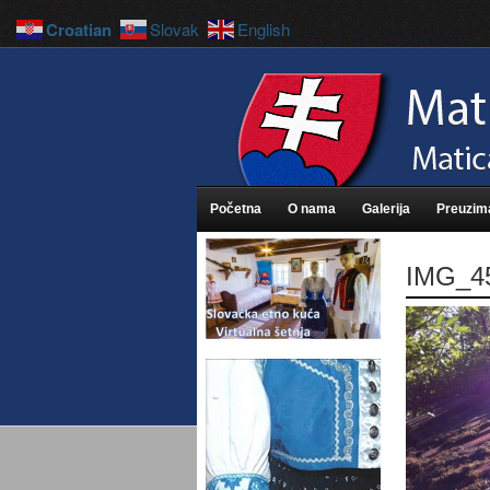
Croatian
Slovak
English
Početna
O nama
Galerija
Preuzim
IMG_4