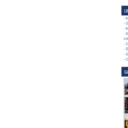
LI
- 
- 
- 
- 
in
- 
- 
- 
- 
GA