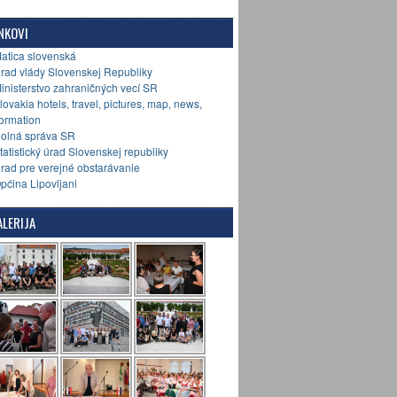
NKOVI
Matica slovenská
Úrad vlády Slovenskej Republiky
Ministerstvo zahraničných vecí SR
Slovakia hotels, travel, pictures, map, news,
formation
Colná správa SR
Štatistický úrad Slovenskej republiky
Úrad pre verejné obstarávanie
Općina Lipovljani
LERIJA