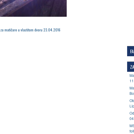
za matičare u vlastitom dvoru 23.04.2016
F
ZA
Ma
11
Ma
Bo
Ob
Li
Od
04
MS
fo