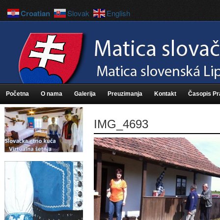
Croatian
Slovak
English
Početna
O nama
Galerija
Preuzimanja
Kontakt
Časopis P
IMG_4693