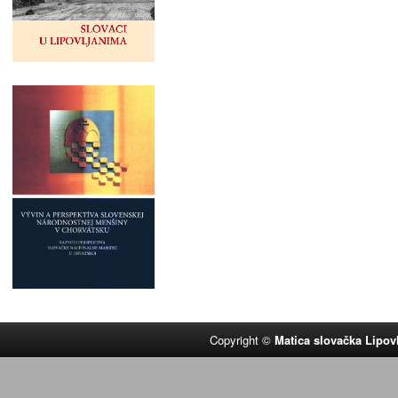
Copyright ©
Matica slovačka Lipov