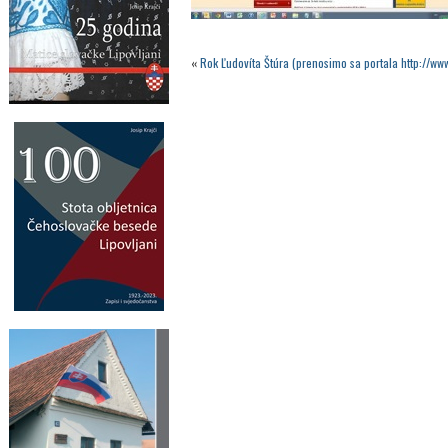
«
Rok Ľudovíta Štúra (prenosimo sa portala http://ww