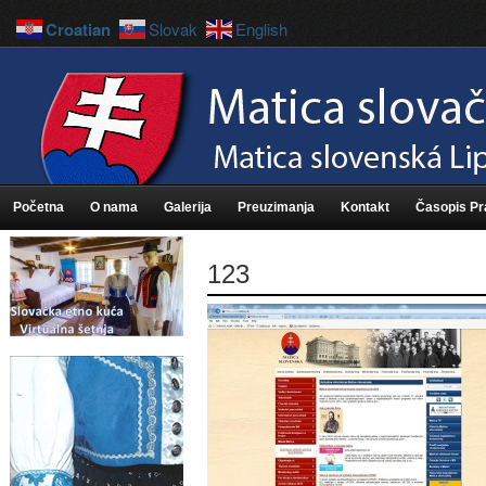
Croatian
Slovak
English
Početna
O nama
Galerija
Preuzimanja
Kontakt
Časopis P
123