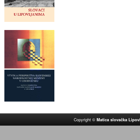
Copyright ©
Matica slovačka Lipov